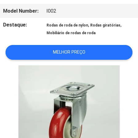
DA
Model Number:
I002
FÁBRICA
Destaque:
,
,
Rodas de roda de nylon
Rodas giratórias
Mobiliário de rodas de roda
CONTROLE
MELHOR PREÇO
DA
QUALIDADE
CONTACTE-
NOS
PEÇA