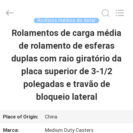
2026
Guangzhou
Ylcaster
Metal
Rodízios médios do dever
Co.,
Ltd..
Rolamentos de carga média
CASA
All
Rights
Reserved.
de rolamento de esferas
PRODUTOS
duplas com raio giratório da
placa superior de 3-1/2
VÍDEOS
polegadas e travão de
bloqueio lateral
SOBRE
NÓS
Place of Origin:
China
EXCURSÃO
Marca:
Medium Duty Casters