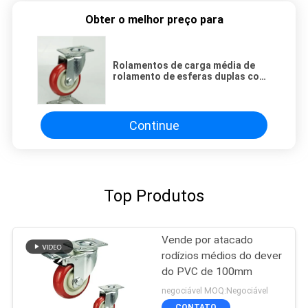
Obter o melhor preço para
Rolamentos de carga média de
rolamento de esferas duplas com
raio giratório da placa superior de
3-1/2 polegadas e travão de
bloqueio lateral
Continue
Top Produtos
Vende por atacado
rodízios médios do dever
do PVC de 100mm
negociável MOQ:Negociável
CONTATO