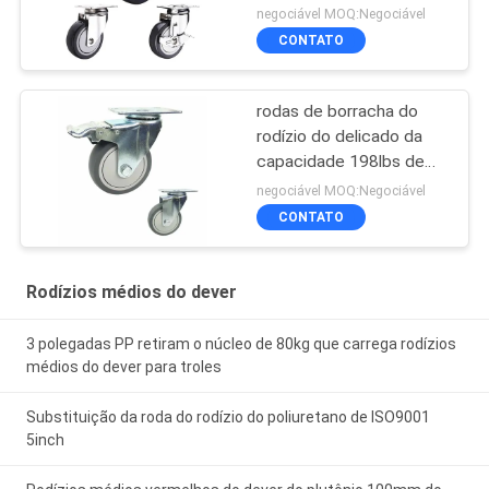
negociável MOQ:Negociável
CONTATO
rodas de borracha do
rodízio do delicado da
capacidade 198lbs de
100mm com tampas
negociável MOQ:Negociável
CONTATO
Rodízios médios do dever
3 polegadas PP retiram o núcleo de 80kg que carrega rodízios
médios do dever para troles
Substituição da roda do rodízio do poliuretano de ISO9001
5inch