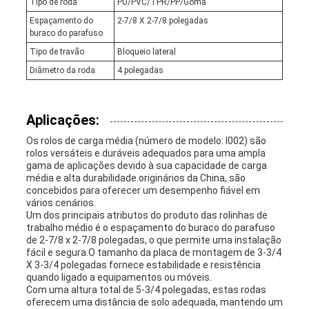
Tipo de roda
PU/PVC/TPR/PP/Goma
Espaçamento do
2-7/8 X 2-7/8 polegadas
buraco do parafuso
Tipo de travão
Bloqueio lateral
Diâmetro da roda
4 polegadas
Aplicações:
Os rolos de carga média (número de modelo: I002) são
rolos versáteis e duráveis adequados para uma ampla
gama de aplicações devido à sua capacidade de carga
média e alta durabilidade.originários da China, são
concebidos para oferecer um desempenho fiável em
vários cenários.
Um dos principais atributos do produto das rolinhas de
trabalho médio é o espaçamento do buraco do parafuso
de 2-7/8 x 2-7/8 polegadas, o que permite uma instalação
fácil e segura.O tamanho da placa de montagem de 3-3/4
X 3-3/4 polegadas fornece estabilidade e resistência
quando ligado a equipamentos ou móveis.
Com uma altura total de 5-3/4 polegadas, estas rodas
oferecem uma distância de solo adequada, mantendo um