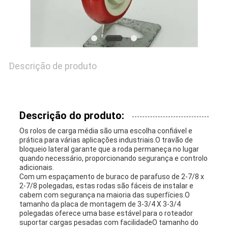
UMAS
CITAÇÕES
Descrição de produto
MAPA
DO
SITE
Descrição do produto:
Os rolos de carga média são uma escolha confiável e
prática para várias aplicações industriais.O travão de
PRIVACY
bloqueio lateral garante que a roda permaneça no lugar
quando necessário, proporcionando segurança e controlo
adicionais.
POLICY
Com um espaçamento de buraco de parafuso de 2-7/8 x
2-7/8 polegadas, estas rodas são fáceis de instalar e
cabem com segurança na maioria das superfícies.O
tamanho da placa de montagem de 3-3/4 X 3-3/4
polegadas oferece uma base estável para o roteador
suportar cargas pesadas com facilidadeO tamanho do