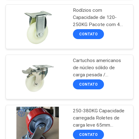
equipamentos industriais
DO
Rodízios com
SITE
Capacidade de 120-
250KG Pacote com 4
Projetados para
CONTATO
PRIVACY
Carrinhos Industriais e
Mobilidade de
POLICY
Equipamentos
Garantindo Durabilidade
Cartuchos americanos
de Longa Duração
de núcleo sólido de
carga pesada /
Cartuchos para móveis
CONTATO
120-250KG
Carregamento de bola de
capacidade de carga
250-380KG Capacidade
carregada Roletes de
carga leve 65mm
Tamanho da roda
CONTATO