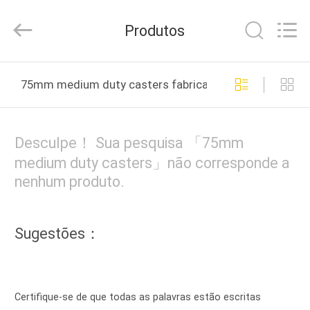
Guangzhou
Ylcaster
Metal
Produtos
Co.,
Ltd..
All
Rights
CASA
Reserved.
75mm medium duty casters fabricação online
PRODUTOS
Desculpe！ Sua pesquisa 「75mm
VÍDEOS
medium duty casters」não corresponde a
nenhum produto.
SOBRE
NÓS
Sugestões：
EXCURSÃO
DA
Certifique-se de que todas as palavras estão escritas