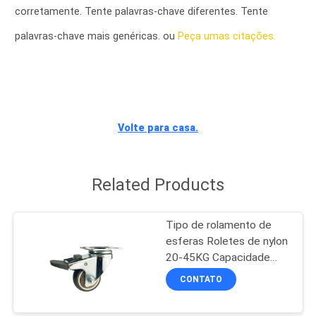
FÁBRICA
corretamente. Tente palavras-chave diferentes. Tente
palavras-chave mais genéricas. ou
Peça umas citações.
CONTROLE
DA
QUALIDADE
Volte para casa.
CONTACTE-
NOS
Related Products
PEÇA
Tipo de rolamento de
UMAS
esferas Roletes de nylon
20-45KG Capacidade
CITAÇÕES
Material de roda PA
CONTATO
adequado para
MAPA
mobilidade de