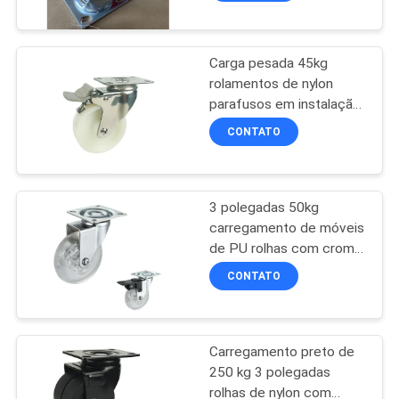
Roletas industriais
duráveis pesadas para
equipamentos e
carrinhos
Carga pesada 45kg
rolamentos de nylon
parafusos em instalação
capacidade de carga
CONTATO
100 lbs
3 polegadas 50kg
carregamento de móveis
de PU rolhas com cromo
revestido bracket
CONTATO
Carregamento preto de
250 kg 3 polegadas
rolhas de nylon com