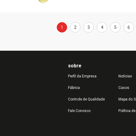
1
2
3
4
5
6
sobre
Perfil da Empresa
Notícias
Fábrica
Casos
Controle de Qualidade
Mapa do S
Fale Conosco
Política d