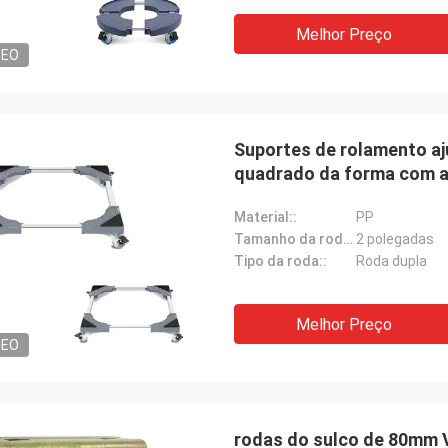
Melhor Preço
DEO
Suportes de rolamento aj
quadrado da forma com a 
roda
Material::
PP
Tamanho da roda::
2 polegadas
Tipo da roda::
Roda dupla
Melhor Preço
DEO
rodas do sulco de 80mm V,