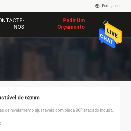
Portuguese
ONTACTE-
Pedir Um
NOS
Orçamento
描
述
justável de 62mm
Rodas giratórias de nivelamento ajustáveis ​​com placa 80F atacado industrial
o
o