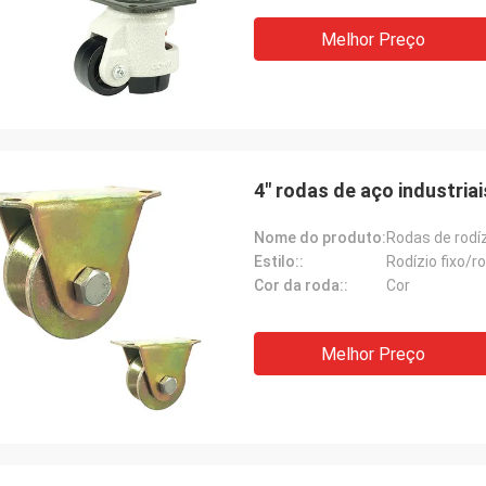
Melhor Preço
4" rodas de aço industriai
Nome do produto:
Estilo::
Rodízio fixo/ro
Cor da roda::
Cor
Melhor Preço