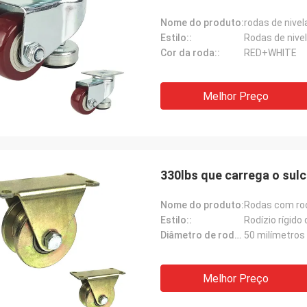
Nome do produto:
Estilo::
Rodas de nive
Cor da roda::
RED+WHITE
Melhor Preço
330lbs que carrega o sul
Nome do produto:
Estilo::
Rodízio rígido 
Diâmetro de roda::
50 milímetros
Melhor Preço