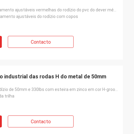
rodas de nivelamento ajustáveis vermelhas do rodízio do pvc do dever médio do giro da placa de 4 pol
lamento ajustáveis do rodízio com copos
Contacto
co industrial das rodas H do metal de 50mm
Rodas com rodízio de 50mm e 330lbs com esteira em zinco em cor H-groove no atacado
da trilha
Contacto