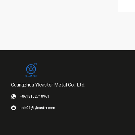
Guangzhou Ylcaster Metal Co., Ltd.
+8618102718961
sale21@ylcaster.com