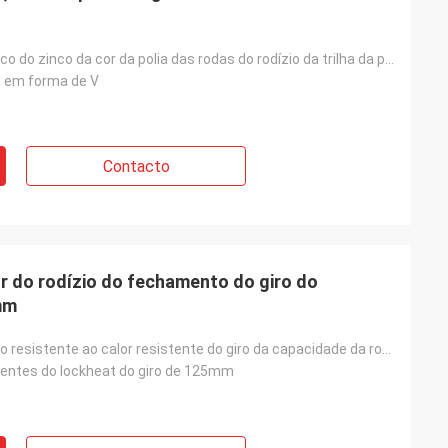
rodas do V-sulco do zinco da cor da polia das rodas do rodízio da trilha da placa 550lbs de 80mm
a em forma de V
Contacto
or do rodízio do fechamento do giro do
mm
do fechamento resistente ao calor resistente do giro da capacidade da roda 770LBS do diâmetro de 125
stentes do lockheat do giro de 125mm