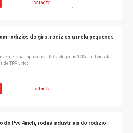
Contacto
am rodízios do giro, rodízios a mola pequenos
tpr médio do dever de uma capacidade de 5 polegadas 120kg rodízios da mola do grande únicos médicos
la de TPR único
Contacto
ro do Pvc 4inch, rodas industriais do rodízio