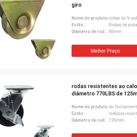
giro
Nome do produto:
Estilo::
Rodas de poli
Diâmetro de roda::
80mm
Melhor Preço
rodas resistentes ao cal
diâmetro 770LBS de 125
Nome do produto:
Estilo::
rodízios resi
Diâmetro de roda::
125mm