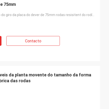
 de 75mm
do calor médio do giro da placa do dever de 75mm rodas resisitent do rodízio para fornos
o
Contacto
áveis da planta movente do tamanho da forma
brica das rodas