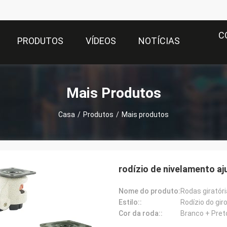
C
PRODUTOS
VÍDEOS
NOTÍCIAS
Mais Produtos
Casa
/
Produtos
/
Mais produtos
rodízio de nivelamento a
Nome do produto:
Estilo::
Rodízio do gir
Cor da roda::
Branco + Pret