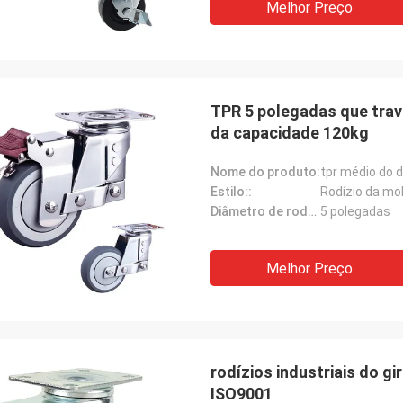
Melhor Preço
TPR 5 polegadas que trav
da capacidade 120kg
Nome do produto:
Estilo::
Rodízio da mo
Diâmetro de roda::
5 polegadas
Melhor Preço
rodízios industriais do gi
ISO9001