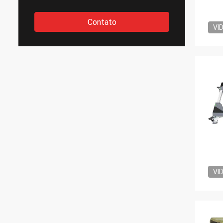
Contato
VI
VI