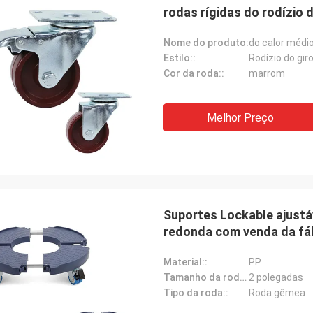
rodas rígidas do rodízio
Nome do produto:
Estilo::
Rodízio do gir
Cor da roda::
marrom
Melhor Preço
Suportes Lockable ajust
redonda com venda da fá
Material::
PP
Tamanho da roda::
2 polegadas
Tipo da roda::
Roda gêmea