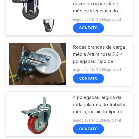
dever da capacidade
médica silenciosa do
carro 80kg
negociável MOQ:Negociável
CONTATO
Rodas brancas de carga
média Altura total 5 3 4
polegadas Tipo de
travagem de bloqueio
negociável MOQ:Negociável
lateral Rodas de
CONTATO
mobilidade de
equipamentos duráveis
fortes
4 polegadas largura da
roda rolantes de trabalho
médio, incluindo tipo de
travagem de bloqueio
negociável MOQ:Negociável
lateral e buraco de
CONTATO
parafuso espaçamento