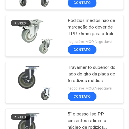
FÁBRICA
CONTATO
Rodízios médios não de
CONTROLE
marcação do dever de
DA
TPR 75mm para o trole
QUALIDADE
médico
negociável MOQ:Negociável
CONTATO
CONTACTE-
Travamento superior do
NOS
lado do giro da placa de
5 rodízios médios
PEÇA
médicos do dever da
negociável MOQ:Negociável
polegada TPR
UMAS
CONTATO
CITAÇÕES
5" o passo liso PP
cinzentos retiram o
MAPA
núcleo de rodízios