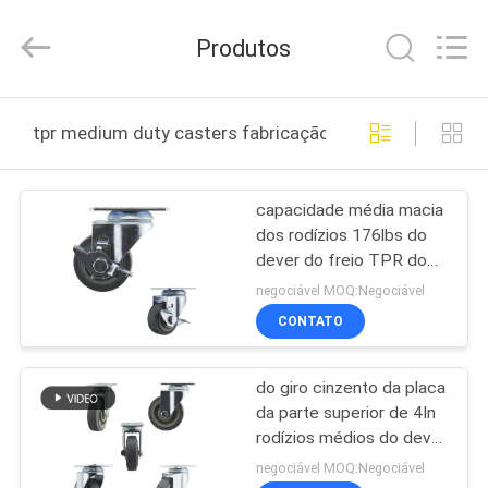
Guangzhou
Ylcaster
Metal
Produtos
Co.,
Ltd..
All
Rights
CASA
Reserved.
tpr medium duty casters fabricação online
PRODUTOS
capacidade média macia
dos rodízios 176lbs do
VÍDEOS
dever do freio TPR do
giro da roda de 75mm
negociável MOQ:Negociável
SOBRE
CONTATO
NÓS
do giro cinzento da placa
da parte superior de 4In
EXCURSÃO
rodízios médios do dever
DA
TPR para a cama médica
negociável MOQ:Negociável