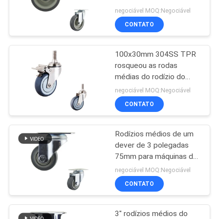
médios do dever zincam
DO
negociável MOQ:Negociável
o suporte pintado
CONTATO
SITE
100x30mm 304SS TPR
PRIVACY
rosqueou as rodas
POLICY
médias do rodízio do
dever do fechamento
negociável MOQ:Negociável
dobro da haste
CONTATO
Rodízios médios de um
dever de 3 polegadas
75mm para máquinas do
trole
negociável MOQ:Negociável
CONTATO
3" rodízios médios do