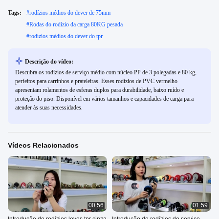
Tags:
#
rodízios médios do dever de 75mm
#
Rodas do rodízio da carga 80KG pesada
#
rodízios médios do dever do tpr
Descrição do vídeo:
Descubra os rodízios de serviço médio com núcleo PP de 3 polegadas e 80 kg,
perfeitos para carrinhos e prateleiras. Esses rodízios de PVC vermelho
apresentam rolamentos de esferas duplos para durabilidade, baixo ruído e
proteção do piso. Disponível em vários tamanhos e capacidades de carga para
atender às suas necessidades.
Vídeos Relacionados
00:56
01:59