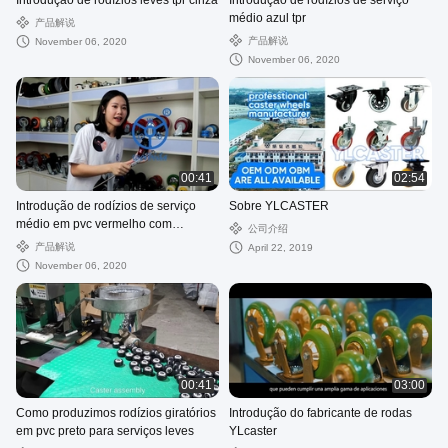
Introdução de rodízios leves tpr cinza
Introdução de rodízios de serviço
médio azul tpr
产品解说
产品解说
November 06, 2020
November 06, 2020
00:41
02:54
Introdução de rodízios de serviço
Sobre YLCASTER
médio em pvc vermelho com
公司介绍
rolamento de esferas único
产品解说
April 22, 2019
November 06, 2020
00:41
03:00
Como produzimos rodízios giratórios
Introdução do fabricante de rodas
em pvc preto para serviços leves
YLcaster