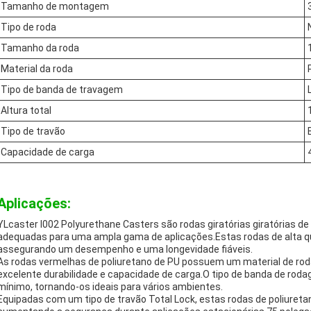
Tamanho de montagem
Tipo de roda
Tamanho da roda
Material da roda
Tipo de banda de travagem
Altura total
Tipo de travão
Capacidade de carga
Aplicações:
YLcaster I002 Polyurethane Casters são rodas giratórias giratórias de 
adequadas para uma ampla gama de aplicações.Estas rodas de alta qu
assegurando um desempenho e uma longevidade fiáveis.
As rodas vermelhas de poliuretano de PU possuem um material de rod
excelente durabilidade e capacidade de carga.O tipo de banda de roda
mínimo, tornando-os ideais para vários ambientes.
Equipadas com um tipo de travão Total Lock, estas rodas de poliuret