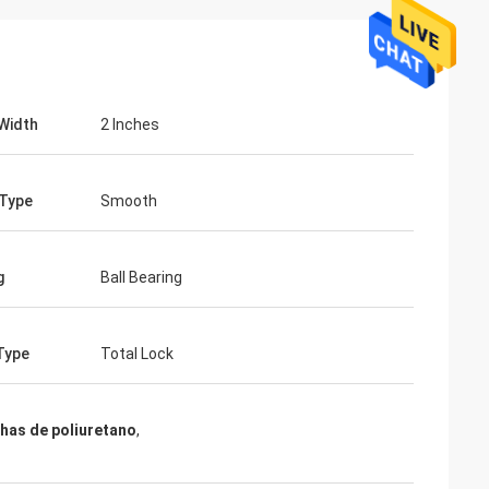
Width
2 Inches
Type
Smooth
g
Ball Bearing
Type
Total Lock
lhas de poliuretano
,