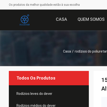
Os produtos da melhor qualidade estão à sua escolha
CASA
QUEM SOMOS
Casa
/
rodízios do poliureta
Todos Os Produtos
1
Al
Rodízios leves do dever
Rodízios médios do dever