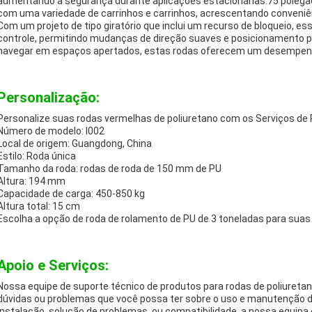
aumentando a segurança durante aplicações estacionárias.75 poleg
com uma variedade de carrinhos e carrinhos, acrescentando conveniê
Com um projeto de tipo giratório que inclui um recurso de bloqueio, es
controle, permitindo mudanças de direção suaves e posicionamento p
navegar em espaços apertados, estas rodas oferecem um desempenh
Personalização:
Personalize suas rodas vermelhas de poliuretano com os Serviços de 
Número de modelo: I002
Local de origem: Guangdong, China
Estilo: Roda única
Tamanho da roda: rodas de roda de 150 mm de PU
Altura: 194 mm
Capacidade de carga: 450-850 kg
Altura total: 15 cm
Escolha a opção de roda de rolamento de PU de 3 toneladas para suas
Apoio e Serviços:
Nossa equipe de suporte técnico de produtos para rodas de poliureta
dúvidas ou problemas que você possa ter sobre o uso e manutenção d
instalação, solução de problemas, ou compatibilidade, a nossa equipa e