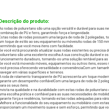
Descrição do produto:
As rodas de poliuretano são uma opção versátil e durável para suas n
combinação de PU e ferro, garantindo força e longevidade.
Estas rodas de rodas possuem uma largura de roda de 2 polegadas, to
um toque de estilo ao seu equipamento ou móveisAs rodas de 150 mm
permitindo que você mova itens com facilidade.
Se você está procurando atualizar suas rodas existentes ou precisa d
poliuretano são uma excelente escolha.A sua construção durável e os
funcionamento duradouro, tornando-os uma solução rentável para as
Se você está movendo móveis, equipamentos ou outros itens, esses ro
você precisa.oferecendo versatilidade e conveniênciaCom um taman
navegar em várias superfícies e terrenos.
A roda de rolamento transparente de PU acrescenta um toque modern
garante um desempenho confiávelCom uma largura de roda de 2 poleg
para os seus itens.
Invista na qualidade e na durabilidade com estas rodas de poliuretan
uma escolha prática e confiável para as suas necessidades de mobili
garante força e resiliência, tornando estas rodas adequadas para vári
Melhore a funcionalidade do seu equipamento ou mobiliário com estas
proporcionam um movimento suave e sem esforço, permitindo que você