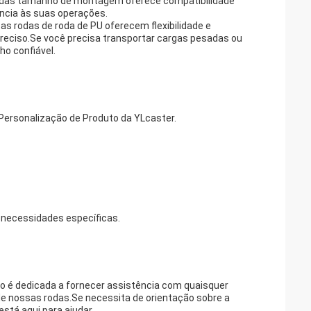
adas tamanho de montagem oferece compatibilidade
ncia às suas operações.
sas rodas de roda de PU oferecem flexibilidade e
reciso.Se você precisa transportar cargas pesadas ou
o confiável.
Personalização de Produto da YLcaster.
 necessidades específicas.
no é dedicada a fornecer assistência com quaisquer
e nossas rodas.Se necessita de orientação sobre a
stá aqui para ajudar.