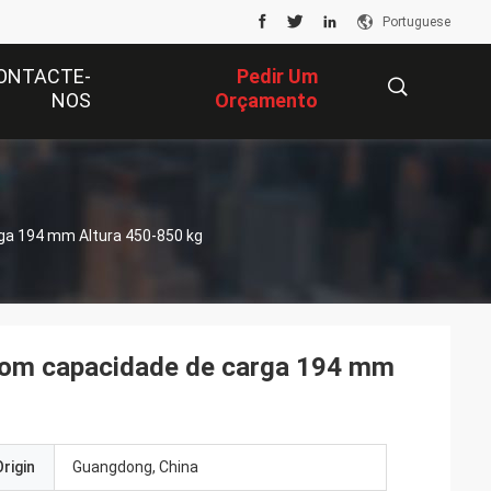
Portuguese
ONTACTE-
Pedir Um
NOS
Orçamento
描
ga 194 mm Altura 450-850 kg
述
com capacidade de carga 194 mm
rigin
Guangdong, China