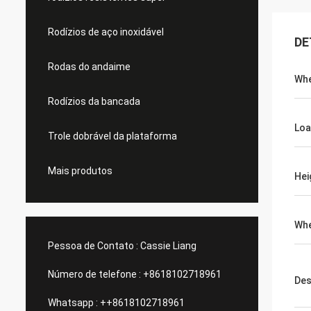
Rodízios de aço inoxidável
DE
Rodas do andaime
Whe
Rodízios da bancada
Loa
Trole dobrável da plataforma
Mais produtos
Hei
Whe
Pessoa de Contato :
Cassie Liang
Número de telefone :
+8618102718961
Des
Whatsapp :
++8618102718961