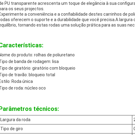
de PU transparente acrescenta um toque de elegância à sua configur
para os seus projectos.
Experimente a conveniência e a confiabilidade destes carrinhos de p
rodas oferecem o suporte e a durabilidade que você precisa.A largura 
equilíbrio, tornando estas rodas uma solução prática para as suas ne
Características:
Nome do produto: rolhas de poliuretano
Tipo de banda de rodagem: lisa
Tipo de giratório: giratório com bloqueio
Tipo de travão: bloqueio total
Estilo: Roda única
Tipo de roda: núcleo oco
Parâmetros técnicos:
Largura da roda
Tipo de giro