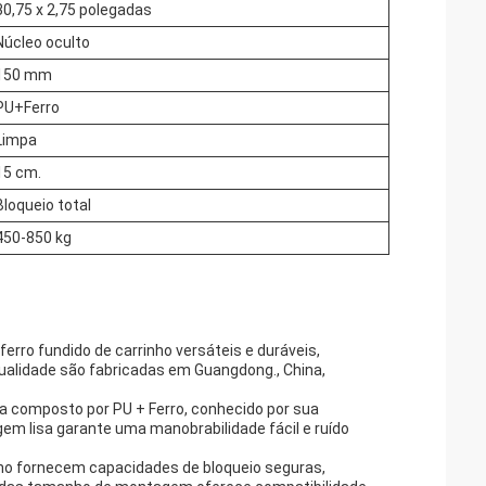
30,75 x 2,75 polegadas
Núcleo oculto
150 mm
PU+Ferro
Limpa
15 cm.
Bloqueio total
450-850 kg
ferro fundido de carrinho versáteis e duráveis,
alidade são fabricadas em Guangdong., China,
a composto por PU + Ferro, conhecido por sua
gem lisa garante uma manobrabilidade fácil e ruído
ano fornecem capacidades de bloqueio seguras,