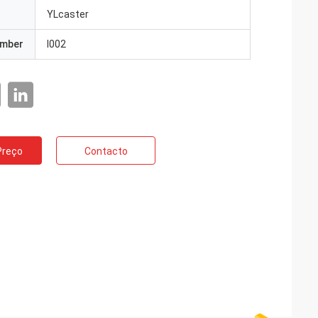
YLcaster
umber
I002
Preço
Contacto