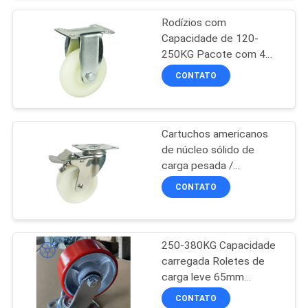
equipamentos industriais
DO
Rodízios com
SITE
Capacidade de 120-
250KG Pacote com 4
Projetados para
CONTATO
PRIVACY
Carrinhos Industriais e
Mobilidade de
POLICY
Equipamentos
Garantindo Durabilidade
Cartuchos americanos
de Longa Duração
de núcleo sólido de
carga pesada /
Cartuchos para móveis
CONTATO
120-250KG
Carregamento de bola de
capacidade de carga
250-380KG Capacidade
carregada Roletes de
carga leve 65mm
Tamanho da roda
CONTATO