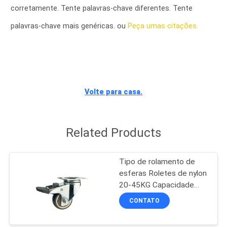
FÁBRICA
corretamente. Tente palavras-chave diferentes. Tente
palavras-chave mais genéricas. ou
Peça umas citações.
CONTROLE
DA
QUALIDADE
Volte para casa.
CONTACTE-
NOS
Related Products
PEÇA
Tipo de rolamento de
UMAS
esferas Roletes de nylon
20-45KG Capacidade
CITAÇÕES
Material de roda PA
CONTATO
adequado para
MAPA
mobilidade de