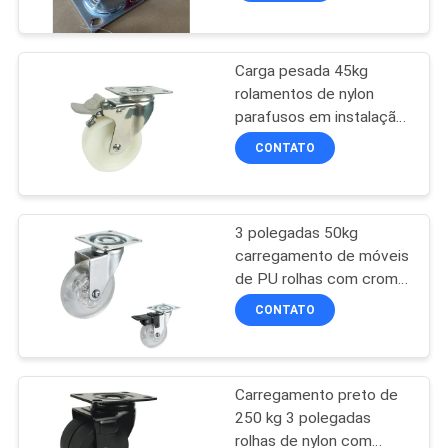
Roletas industriais
duráveis pesadas para
equipamentos e
carrinhos
Carga pesada 45kg
rolamentos de nylon
parafusos em instalação
capacidade de carga
CONTATO
100 lbs
3 polegadas 50kg
carregamento de móveis
de PU rolhas com cromo
revestido bracket
CONTATO
Carregamento preto de
250 kg 3 polegadas
rolhas de nylon com