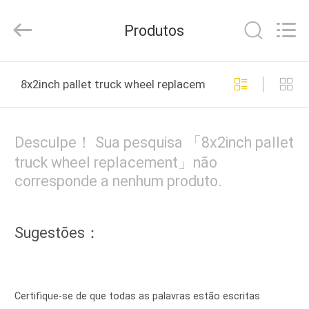
Guangzhou
Ylcaster
Metal
Produtos
Co.,
Ltd..
All
Rights
CASA
Reserved.
8x2inch pallet truck wheel replacement fabricação onli
PRODUTOS
Desculpe！ Sua pesquisa 「8x2inch pallet
VÍDEOS
truck wheel replacement」não
corresponde a nenhum produto.
SOBRE
NÓS
Sugestões：
EXCURSÃO
DA
Certifique-se de que todas as palavras estão escritas