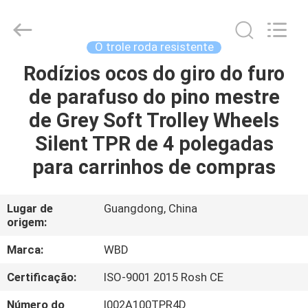
Guangzhou
Ylcaster
Metal
Co.,
Ltd..
O trole roda resistente
All
Rights
Rodízios ocos do giro do furo
CASA
Reserved.
de parafuso do pino mestre
PRODUTOS
de Grey Soft Trolley Wheels
Silent TPR de 4 polegadas
VÍDEOS
para carrinhos de compras
SOBRE
Lugar de
Guangdong, China
origem:
NÓS
Marca:
WBD
EXCURSÃO
Certificação:
ISO-9001 2015 Rosh CE
DA
Número do
I002A100TPR4D