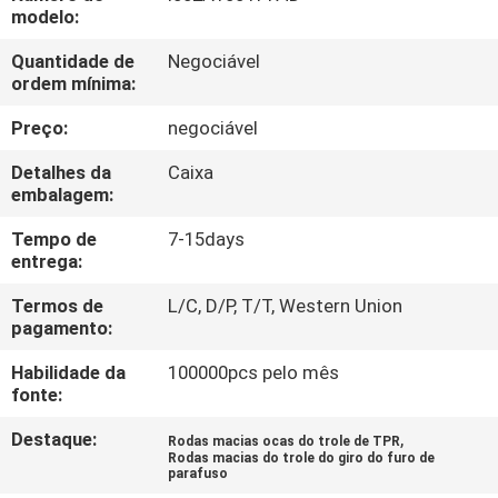
FÁBRICA
modelo:
Quantidade de
Negociável
CONTROLE
ordem mínima:
DA
Preço:
negociável
QUALIDADE
Detalhes da
Caixa
embalagem:
CONTACTE-
Tempo de
7-15days
entrega:
NOS
Termos de
L/C, D/P, T/T, Western Union
pagamento:
PEÇA
Habilidade da
100000pcs pelo mês
UMAS
fonte:
CITAÇÕES
Destaque:
,
Rodas macias ocas do trole de TPR
Rodas macias do trole do giro do furo de
parafuso
MAPA