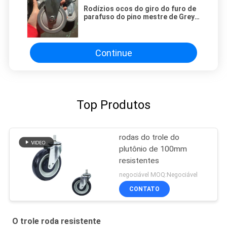
Rodízios ocos do giro do furo de
parafuso do pino mestre de Grey
Soft Trolley Wheels Silent TPR de
4 polegadas para carrinhos de
compras
Continue
Top Produtos
rodas do trole do
plutônio de 100mm
resistentes
negociável MOQ:Negociável
CONTATO
O trole roda resistente