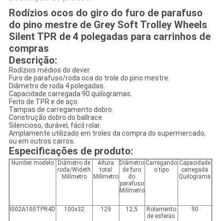
Rodízios ocos do giro do furo de parafuso
do pino mestre de Grey Soft Trolley Wheels
Silent TPR de 4 polegadas para carrinhos de
compras
Descrição:
Rodízios médios do dever.
Furo de parafuso/roda oca do trole do pino mestre.
Diâmetro de roda 4 polegadas.
Capacidade carregada 90 quilogramas.
Feito de TPR e de aço.
Tampas de carregamento dobro.
Construção dobro do ballrace.
Silencioso, durável, fácil rolar.
Amplamente utilizado em troles da compra do supermercado,
ou em outros carros.
Especificações de produto:
Number modelo
Diâmetro de
Altura
Diâmetro
Carregando
Capacidade
roda/Wideth
total
de furo
o tipo
carregada
Milímetro
Milímetro
do
Quilograma
parafuso
Milímetro
I002A100TPR4D
100x32
129
12,5
Rolamento
90
de esferas