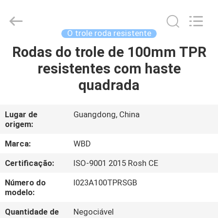
Guangzhou
Ylcaster
Metal
Co.,
Ltd..
O trole roda resistente
All
Rights
Rodas do trole de 100mm TPR
CASA
Reserved.
resistentes com haste
PRODUTOS
quadrada
VÍDEOS
Lugar de
Guangdong, China
origem:
SOBRE
Marca:
WBD
NÓS
Certificação:
ISO-9001 2015 Rosh CE
Número do
I023A100TPRSGB
EXCURSÃO
modelo:
DA
Quantidade de
Negociável