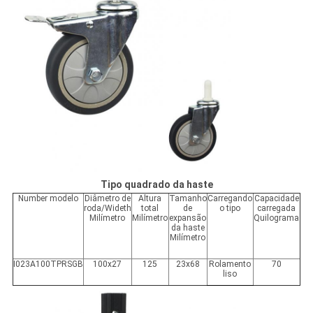
Tipo quadrado da haste
Number modelo
Diâmetro de
Altura
Tamanho
Carregando
Capacidade
roda/Wideth
total
de
o tipo
carregada
Milímetro
Milímetro
expansão
Quilograma
da haste
Milímetro
I023A100TPRSGB
100x27
125
23x68
Rolamento
70
liso