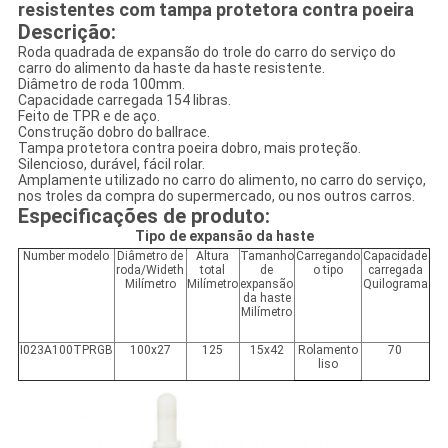
resistentes com tampa protetora contra poeira
Descrição:
Roda quadrada de expansão do trole do carro do serviço do
carro do alimento da haste da haste resistente.
Diâmetro de roda 100mm.
Capacidade carregada 154 libras.
Feito de TPR e de aço.
Construção dobro do ballrace.
Tampa protetora contra poeira dobro, mais proteção.
Silencioso, durável, fácil rolar.
Amplamente utilizado no carro do alimento, no carro do serviço,
nos troles da compra do supermercado, ou nos outros carros.
Especificações de produto:
Tipo de expansão da haste
Number modelo
Diâmetro de
Altura
Tamanho
Carregando
Capacidade
roda/Wideth
total
de
o tipo
carregada
Milímetro
Milímetro
expansão
Quilograma
da haste
Milímetro
I023A100TPRGB
100x27
125
15x42
Rolamento
70
liso