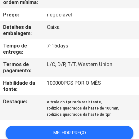
ordem mínima:
FÁBRICA
Preço:
negociável
CONTROLE
Detalhes da
Caixa
DA
embalagem:
QUALIDADE
Tempo de
7-15days
entrega:
CONTACTE-
Termos de
L/C, D/P, T/T, Western Union
pagamento:
NOS
Habilidade da
100000PCS POR O MÊS
fonte:
PEÇA
Destaque:
,
o trole do tpr roda resistente
UMAS
,
rodízios quadrados da haste de 100mm
CITAÇÕES
rodízios quadrados da haste do tpr
MELHOR PREÇO
MAPA