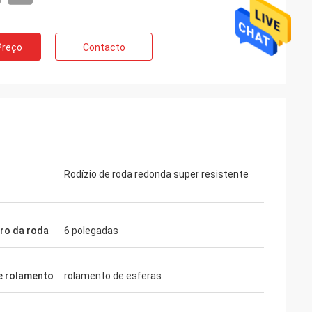
Preço
Contacto
Rodízio de roda redonda super resistente
ro da roda
6 polegadas
e rolamento
rolamento de esferas