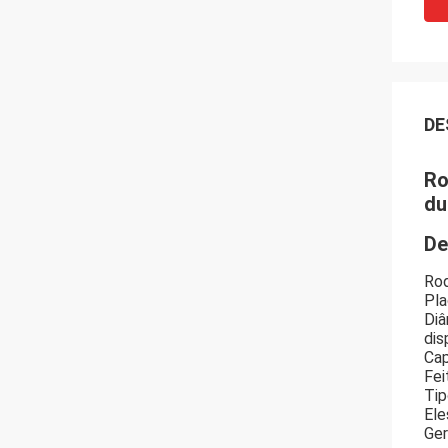
DE
Ro
du
De
Rod
Pla
Diâ
dis
Cap
Fei
Tip
Ele
Ger