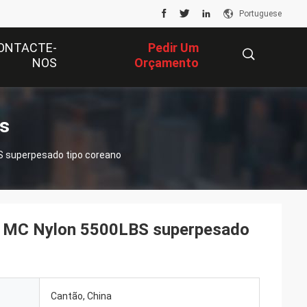
Portuguese
ONTACTE-
Pedir Um
NOS
Orçamento
描
s
S superpesado tipo coreano
述
as MC Nylon 5500LBS superpesado
Cantão, China