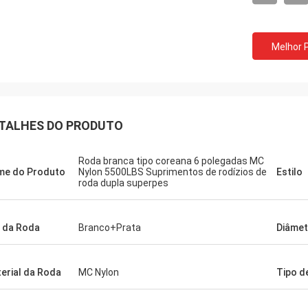
Melhor 
TALHES DO PRODUTO
Roda branca tipo coreana 6 polegadas MC
e do Produto
Nylon 5500LBS Suprimentos de rodízios de
Estilo
roda dupla superpes
 da Roda
Branco+Prata
Diâmet
erial da Roda
MC Nylon
Tipo d