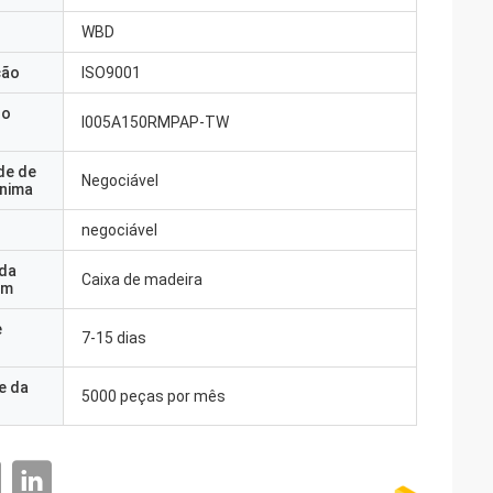
WBD
ção
ISO9001
do
I005A150RMPAP-TW
de de
Negociável
nima
negociável
 da
Caixa de madeira
em
e
7-15 dias
e da
5000 peças por mês