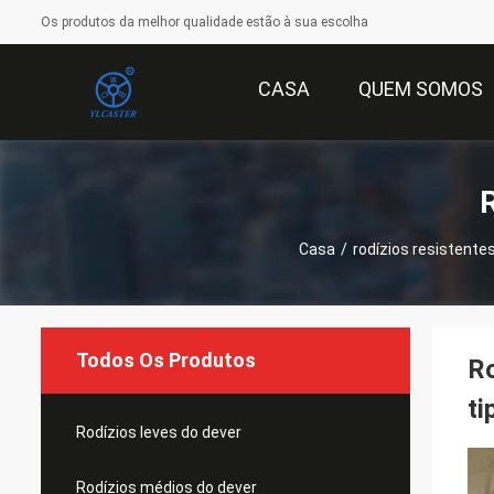
Os produtos da melhor qualidade estão à sua escolha
CASA
QUEM SOMOS
Casa
/
rodízios resistente
Todos Os Produtos
Ro
ti
Rodízios leves do dever
Rodízios médios do dever