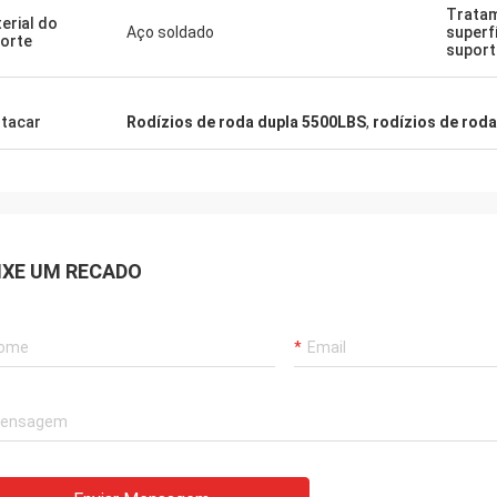
Trata
erial do
Aço soldado
superf
orte
suport
tacar
Rodízios de roda dupla 5500LBS
,
rodízios de roda
IXE UM RECADO