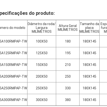
pecificações do produto:
Diâmetro da roda/
Tamanho da
Esp
Altura Geral
úmero do modelo
Largura
placa
fur
MILÍMETROS
MILÍMETROS
MILÍMETROS
M
05A100RMPAP-TW
100X50
180
180X145
05A125R
MPA
P-TW
125X50
195
180X145
05A150R
MPA
P-TW
150X50
210
180X145
05A200R
MPA
P-TW
200X50
250
180X145
05A250R
MPA
P-TW
250X50
330
180X145
05A300R
MPA
P-TW
300X50
380
180X145