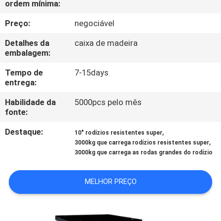
ordem mínima:
FÁBRICA
Preço:
negociável
CONTROLE
Detalhes da
caixa de madeira
DA
embalagem:
QUALIDADE
Tempo de
7-15days
entrega:
CONTACTE-
Habilidade da
5000pcs pelo mês
fonte:
NOS
Destaque:
,
10" rodízios resistentes super
,
3000kg que carrega rodízios resistentes super
PEÇA
3000kg que carrega as rodas grandes do rodízio
UMAS
MELHOR PREÇO
CITAÇÕES
MAPA