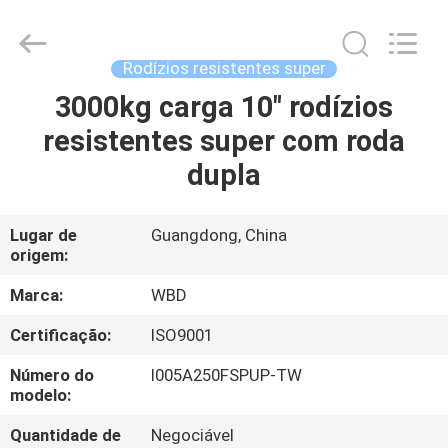
Guangzhou
Ylcaster
Metal
Co.,
Ltd..
Rodízios resistentes super
All
Rights
3000kg carga 10" rodízios
CASA
Reserved.
resistentes super com roda
PRODUTOS
dupla
VÍDEOS
Lugar de
Guangdong, China
origem:
SOBRE
Marca:
WBD
NÓS
Certificação:
ISO9001
Número do
I005A250FSPUP-TW
EXCURSÃO
modelo:
DA
Quantidade de
Negociável