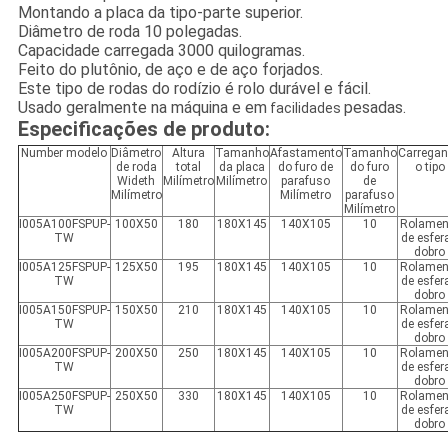
Montando a placa da tipo-parte superior.
Diâmetro de roda 10 polegadas.
Capacidade carregada 3000 quilogramas.
Feito do plutônio, de aço e de aço forjados.
Este tipo de rodas do rodízio é rolo durável e fácil.
Usado geralmente na máquina e em
pesadas.
facilidades
Especificações de produto:
Number modelo
Diâmetro
Altura
Tamanho
Afastamento
Tamanho
Carrega
de roda
total
da placa
do furo de
do furo
o tipo
Wideth
Milímetro
Milímetro
parafuso
de
Milímetro
Milímetro
parafuso
Milímetro
I005A100FSPUP-
100X50
180
180X145
140X105
10
Rolamen
TW
de esfer
dobro
I005A125FSPUP-
125X50
195
180X145
140X105
10
Rolamen
TW
de esfer
dobro
I005A150FSPUP-
150X50
210
180X145
140X105
10
Rolamen
TW
de esfer
dobro
I005A200FSPUP-
200X50
250
180X145
140X105
10
Rolamen
TW
de esfer
dobro
I005A250FSPUP-
250X50
330
180X145
140X105
10
Rolamen
TW
de esfer
dobro