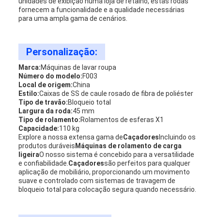
unidades de exibição numa loja de retalho, estas rodas
fornecem a funcionalidade e a qualidade necessárias
para uma ampla gama de cenários.
Personalização:
Marca:
Máquinas de lavar roupa
Número do modelo:
F003
Local de origem:
China
Estilo:
Caixas de SS de caule rosado de fibra de poliéster
Tipo de travão:
Bloqueio total
Largura da roda:
45 mm
Tipo de rolamento:
Rolamentos de esferas X1
Capacidade:
110 kg
Explore a nossa extensa gama de
Caçadores
Incluindo os
produtos duráveis
Máquinas de rolamento de carga
ligeira
O nosso sistema é concebido para a versatilidade
e confiabilidade.
Caçadores
são perfeitos para qualquer
aplicação de mobiliário, proporcionando um movimento
suave e controlado com sistemas de travagem de
bloqueio total para colocação segura quando necessário.