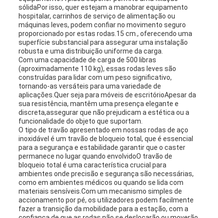
sólidaPor isso, quer estejam a manobrar equipamento
hospitalar, carrinhos de serviço de alimentação ou
máquinas leves, podem confiar no movimento seguro
proporcionado por estas rodas.15 cm., oferecendo uma
superfície substancial para assegurar uma instalação
robusta e uma distribuição uniforme da carga.
Com uma capacidade de carga de 500 libras
(aproximadamente 110 kg), essas rodas leves são
construídas para lidar com um peso significativo,
tornando-as versáteis para uma variedade de
aplicações.Quer seja para móveis de escritórioApesar da
sua resistência, mantêm uma presença elegante e
discreta,assegurar que não prejudicam a estética ou a
funcionalidade do objeto que suportam.
O tipo de travão apresentado em nossas rodas de aço
inoxidável é um travão de bloqueio total, que é essencial
para a segurança e estabilidade.garantir que o caster
permanece no lugar quando envolvidoO travão de
bloqueio total é uma característica crucial para
ambientes onde precisão e segurança são necessárias,
como em ambientes médicos ou quando se lida com
materiais sensíveis.Com um mecanismo simples de
accionamento por pé, os utilizadores podem facilmente
fazer a transição da mobilidade para a estação, com a
confiança de que as rodas não se deslocarão ou moverão