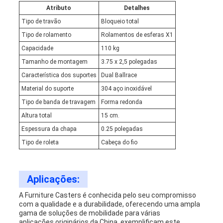
Atributo
Detalhes
Tipo de travão
Bloqueio total
Tipo de rolamento
Rolamentos de esferas X1
Capacidade
110 kg
Tamanho de montagem
3.75 x 2,5 polegadas
Característica dos suportes
Dual Ballrace
Material do suporte
304 aço inoxidável
Tipo de banda de travagem
Forma redonda
Altura total
15 cm.
Espessura da chapa
0.25 polegadas
Tipo de roleta
Cabeça do fio
Aplicações:
A Furniture Casters é conhecida pelo seu compromisso
com a qualidade e a durabilidade, oferecendo uma ampla
gama de soluções de mobilidade para várias
aplicações.originários da China, exemplificam este