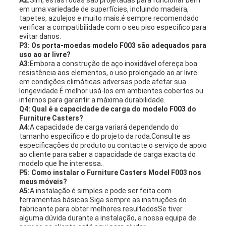
A2:
Sim, estas rodas são projetadas para funcionar bem
em uma variedade de superfícies, incluindo madeira,
tapetes, azulejos e muito mais.é sempre recomendado
verificar a compatibilidade com o seu piso específico para
evitar danos.
P3: Os porta-moedas modelo F003 são adequados para
uso ao ar livre?
A3:
Embora a construção de aço inoxidável ofereça boa
resistência aos elementos, o uso prolongado ao ar livre
em condições climáticas adversas pode afetar sua
longevidade.É melhor usá-los em ambientes cobertos ou
internos para garantir a máxima durabilidade.
Q4: Qual é a capacidade de carga do modelo F003 do
Furniture Casters?
A4:
A capacidade de carga variará dependendo do
tamanho específico e do projeto da roda.Consulte as
especificações do produto ou contacte o serviço de apoio
ao cliente para saber a capacidade de carga exacta do
modelo que lhe interessa..
P5: Como instalar o Furniture Casters Model F003 nos
meus móveis?
A5:
A instalação é simples e pode ser feita com
ferramentas básicas.Siga sempre as instruções do
fabricante para obter melhores resultadosSe tiver
alguma dúvida durante a instalação, a nossa equipa de