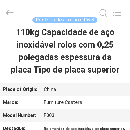
2026
Guangzhou
Ylcaster
Metal
Rodízios de aço inoxidável
Co.,
Ltd..
110kg Capacidade de aço
CASA
All
Rights
Reserved.
inoxidável rolos com 0,25
PRODUTOS
polegadas espessura da
placa Tipo de placa superior
VÍDEOS
Place of Origin:
China
SOBRE
Marca:
Furniture Casters
NÓS
Model Number:
F003
EXCURSÃO
Destaque:
,
Rolamentos de aço inoxidável de placa superior