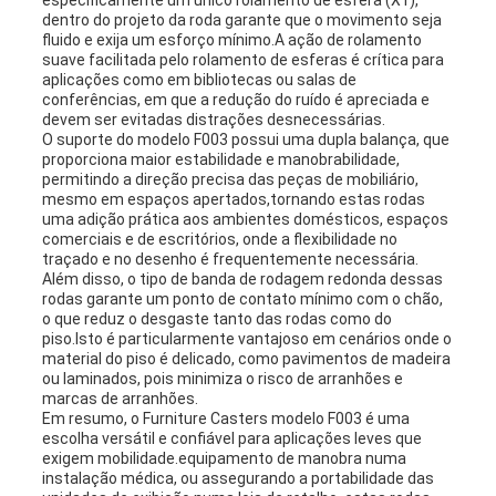
especificamente um único rolamento de esfera (X1),
dentro do projeto da roda garante que o movimento seja
fluido e exija um esforço mínimo.A ação de rolamento
suave facilitada pelo rolamento de esferas é crítica para
aplicações como em bibliotecas ou salas de
conferências, em que a redução do ruído é apreciada e
devem ser evitadas distrações desnecessárias.
O suporte do modelo F003 possui uma dupla balança, que
proporciona maior estabilidade e manobrabilidade,
permitindo a direção precisa das peças de mobiliário,
mesmo em espaços apertados,tornando estas rodas
uma adição prática aos ambientes domésticos, espaços
comerciais e de escritórios, onde a flexibilidade no
traçado e no desenho é frequentemente necessária.
Além disso, o tipo de banda de rodagem redonda dessas
rodas garante um ponto de contato mínimo com o chão,
o que reduz o desgaste tanto das rodas como do
piso.Isto é particularmente vantajoso em cenários onde o
material do piso é delicado, como pavimentos de madeira
ou laminados, pois minimiza o risco de arranhões e
marcas de arranhões.
Em resumo, o Furniture Casters modelo F003 é uma
escolha versátil e confiável para aplicações leves que
exigem mobilidade.equipamento de manobra numa
instalação médica, ou assegurando a portabilidade das