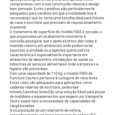
compromisso com a sua construção robusta e design
bem pensado. Estes carrinhos são particularmente
adequados para cenários em que a mobilidade leve é
necessária,o que os torna uma escolha ideal para móveis
de casa e escritório que precisam de reposicionamento
ocasional.
O tratamento de superfície do modelo F003 é zincado, o
que proporciona um acabamento resistente à
corrosão,assegurar que o apelo estético das rodas é
mantido mesmo em ambientes onde podem estar
expostas a umidade ou a agentes químicosEsta
característica é especialmente importante em
ambientes de laboratório, instalações de saúde ou
indústrias de serviços alimentares onde a limpeza e a
higiene são primordiais.
Com uma capacidade de 110 kg, o modelo F003 da
Furniture Casters pertence à categoria de rolos leves.
Estes rolos são adequados para aplicações como
cadeiras rolantes de escritório, pedestais
móveis,Carrinhos levesSão uma solução fiável para peças
de mobiliário e equipamentos que exigem um transporte
fácil e suave sem a necessidade de capacidades de
carga pesadas.
A incorporação de um rolamento de esfera,