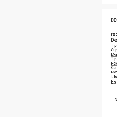
DE
ro
De
Tip
Sup
Mon
Tip
Ro
Car
Mat
Ist
Es
N