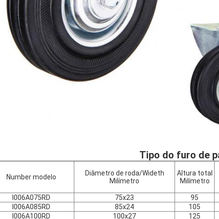
Tipo do furo de 
Diâmetro de roda/Wideth
Altura total
Number modelo
Milímetro
Milímetro
I006A075RD
75x23
95
I006A085RD
85x24
105
I006A100RD
100x27
125