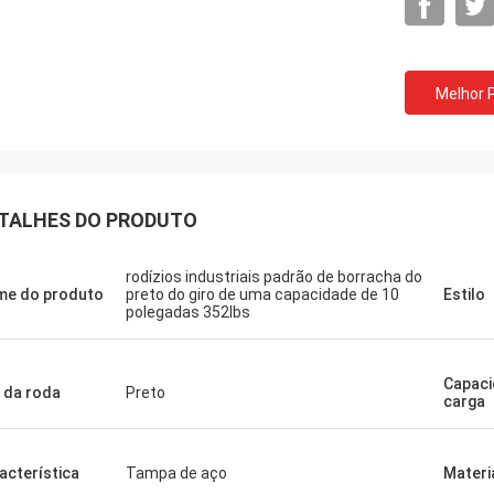
Melhor 
TALHES DO PRODUTO
rodízios industriais padrão de borracha do
e do produto
preto do giro de uma capacidade de 10
Estilo
polegadas 352lbs
Capaci
 da roda
Preto
carga
acterística
Tampa de aço
Materi