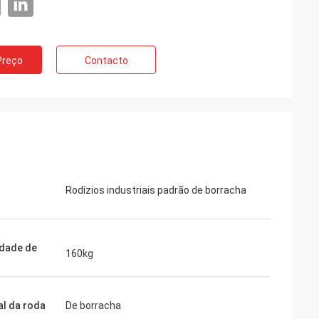
Preço
Contacto
Rodízios industriais padrão de borracha
dade de
160kg
al da roda
De borracha