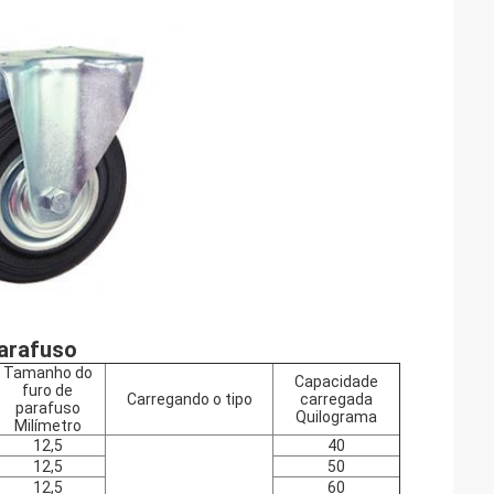
parafuso
Tamanho do
Capacidade
furo de
Carregando o tipo
carregada
parafuso
Quilograma
Milímetro
12,5
40
12,5
50
12,5
60