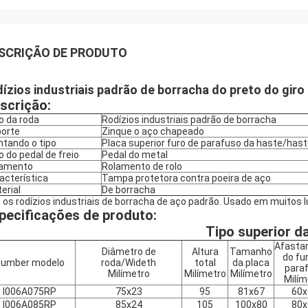
SCRIÇÃO DE PRODUTO
dízios industriais padrão de borracha do preto do gir
scrição:
o da roda
Rodízios industriais padrão de borracha
orte
Zinque o aço chapeado
tando o tipo
Placa superior furo de parafuso da haste/has
o do pedal de freio
Pedal do metal
lamento
Rolamento de rolo
acterística
Tampa protetora contra poeira de aço
erial
De borracha
o os rodízios industriais de borracha de aço padrão. Usado em muitos l
pecificações de produto:
Tipo superior d
Afasta
Diâmetro de
Altura
Tamanho
do fu
umber modelo
roda/Wideth
total
da placa
para
Milímetro
Milímetro
Milímetro
Milím
I006A075RP
75x23
95
81x67
60x
I006A085RP
85x24
105
100x80
80x