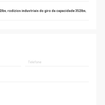
2lbs
,
rodízios industriais do giro da capacidade 352lbs
,