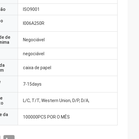
ção
ISO9001
do
I006A250R
de de
Negociável
nima
negociável
 da
caixa de papel
em
e
7-15days
e
L/C, T/T, Western Union, D/P, D/A,
to
e da
100000PCS POR O MÊS