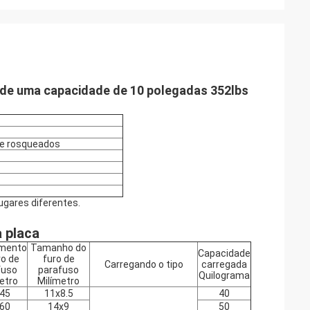
o de uma capacidade de 10 polegadas 352lbs
te rosqueados
ugares diferentes.
a placa
mento
Tamanho do
Capacidade
ro de
furo de
Carregando o tipo
carregada
fuso
parafuso
Quilograma
etro
Milímetro
45
11x8.5
40
60
14x9
50