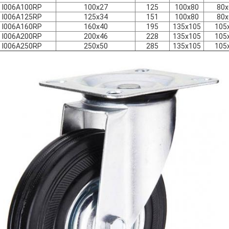
I006A100RP
100x27
125
100x80
80x
I006A125RP
125x34
151
100x80
80x
I006A160RP
160x40
195
135x105
105
I006A200RP
200x46
228
135x105
105
I006A250RP
250x50
285
135x105
105