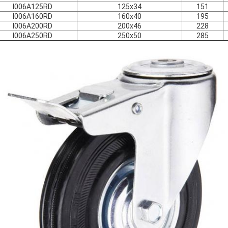
I006A125RD
125x34
151
I006A160RD
160x40
195
I006A200RD
200x46
228
I006A250RD
250x50
285