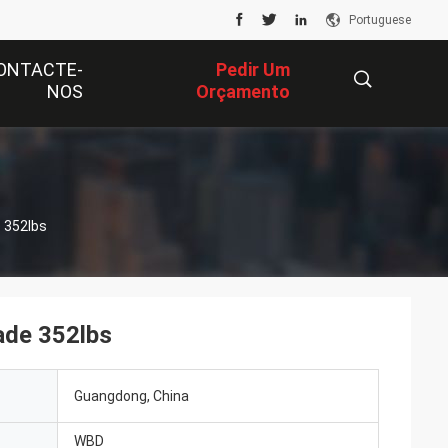
Portuguese
ONTACTE-
Pedir Um
NOS
Orçamento
描
e 352lbs
述
ade 352lbs
Guangdong, China
WBD