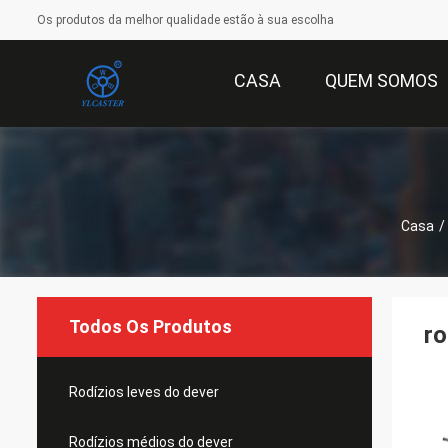
Os produtos da melhor qualidade estão à sua escolha
CASA
QUEM SOMOS
Casa
/
Todos Os Produtos
ro
Rodízios leves do dever
Rodízios médios do dever