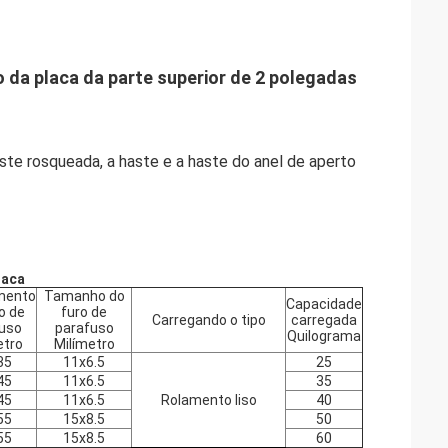
o da placa da parte superior de 2 polegadas
haste rosqueada, a haste e a haste do anel de aperto
laca
mento
Tamanho do
Capacidade
o de
furo de
Carregando o tipo
carregada
uso
parafuso
Quilograma
etro
Milímetro
35
11x6.5
25
45
11x6.5
35
45
11x6.5
Rolamento liso
40
55
15x8.5
50
55
15x8.5
60