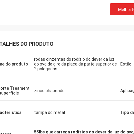
Melhor 
TALHES DO PRODUTO
rodas cinzentas do rodízio do dever da luz
e do produto
do pvc do giro da placa da parte superior de
Estilo
2 polegadas
orte Treament
zinco chapeado
Aplica
superfície
acterística
tampa do metal
Tipo d
55lbs que carrega rodízios do dever da luz do pvc