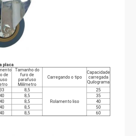
a placa
mento
Tamanho do
Capacidade
ro de
furo de
Carregando o tipo
carregada
fuso
parafuso
Quilograma
etro
Milímetro
33
8,5
25
40
8,5
35
40
8,5
Rolamento
liso
40
40
8,5
50
40
8,5
60