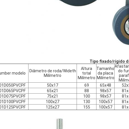
Tipo fixado/rígido d
Afasta
Altura
Tamanho
Diâmetro de roda/Wideth
do fu
umber modelo
total
da placa
Milímetro
para
Milímetro
Milímetro
Milím
001D050PVCPF
50x17
69
65x48
52x
001D065PVCPF
65x21
88
98x57
81x
001D075PVCPF
75x21
100
98x57
81x
001D100PVCPF
100x27
130
100x57
81x
001D125PVCPF
125x27
155
100x57
81x