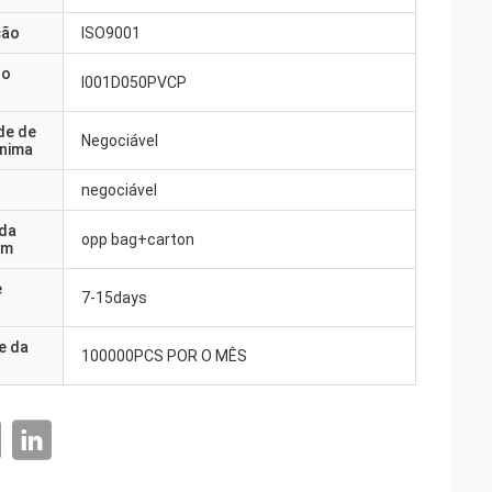
ção
ISO9001
do
I001D050PVCP
de de
Negociável
nima
negociável
 da
opp bag+carton
em
e
7-15days
e da
100000PCS POR O MÊS