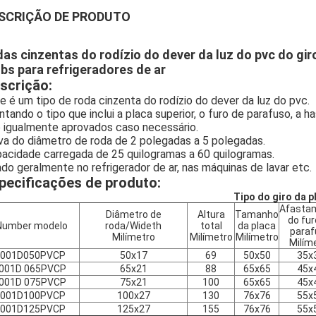
SCRIÇÃO DE PRODUTO
das cinzentas do rodízio do dever da luz do pvc do gir
lbs para refrigeradores de ar
scrição:
e é um tipo de roda cinzenta do rodízio do dever da luz do pvc.
tando o tipo que inclui a placa superior, o furo de parafuso, a 
 igualmente aprovados caso necessário.
va do diâmetro de roda de 2 polegadas a 5 polegadas.
acidade carregada de 25 quilogramas a 60 quilogramas.
do geralmente no refrigerador de ar, nas máquinas de lavar etc.
pecificações de produto:
Tipo do giro da p
Afasta
Diâmetro de
Altura
Tamanho
do fur
Number modelo
roda/Wideth
total
da placa
paraf
Milímetro
Milímetro
Milímetro
Milím
I001D050PVCP
50x17
69
50x50
35x
I001D 065PVCP
65x21
88
65x65
45x
I001D 075PVCP
75x21
100
65x65
45x
I001D100PVCP
100x27
130
76x76
55x
I001D125PVCP
125x27
155
76x76
55x