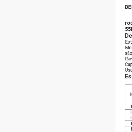
DE
ro
55
De
Est
Mon
são
Rai
Cap
Usa
Es