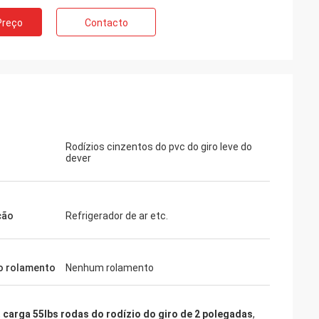
Preço
Contacto
Rodízios cinzentos do pvc do giro leve do
dever
ção
Refrigerador de ar etc.
o rolamento
Nenhum rolamento
,
carga 55lbs rodas do rodízio do giro de 2 polegadas
,