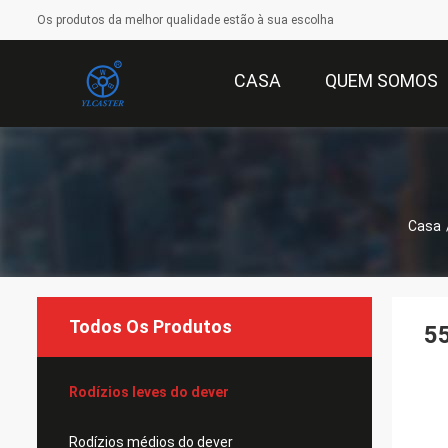
Os produtos da melhor qualidade estão à sua escolha
CASA
QUEM SOMOS
Casa
Todos Os Produtos
55
Rodízios leves do dever
Rodízios médios do dever