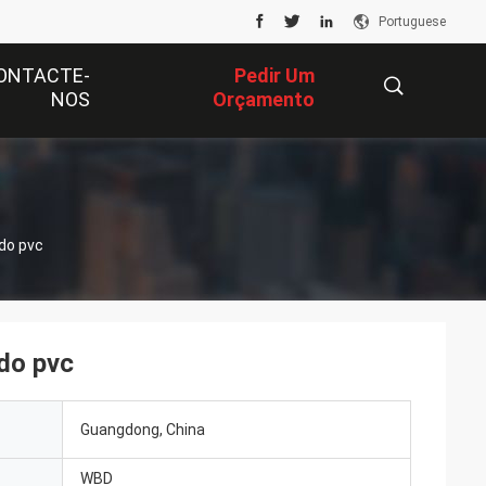
Portuguese
ONTACTE-
Pedir Um
NOS
Orçamento
描
 do pvc
述
 do pvc
Guangdong, China
WBD