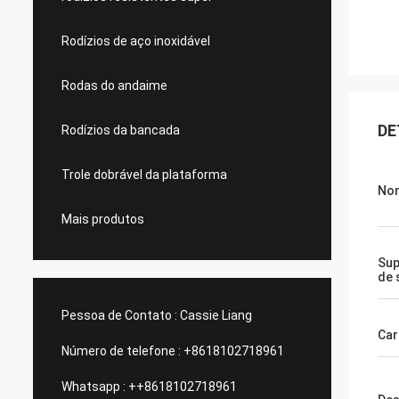
Rodízios de aço inoxidável
Rodas do andaime
DE
Rodízios da bancada
Trole dobrável da plataforma
Nom
Mais produtos
Sup
de 
Pessoa de Contato :
Cassie Liang
Car
Número de telefone :
+8618102718961
Whatsapp :
++8618102718961