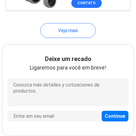
roda China
FÁBRICA
CONTATO
CONTROLE
Veja mais
DA
QUALIDADE
Deixe um recado
CONTACTE-
Ligaremos para você em breve!
NOS
PEÇA
UMAS
CITAÇÕES
MAPA