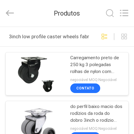
Guangzhou
Ylcaster
Metal
Produtos
Co.,
Ltd..
All
Rights
CASA
Reserved.
3inch low profile caster wheels fabricação online
PRODUTOS
Carregamento preto de
250 kg 3 polegadas
VÍDEOS
rolhas de nylon com
rolamento simples
negociável MOQ:Negociável
SOBRE
CONTATO
NÓS
do perfil baixo macio dos
rodízios da roda do
EXCURSÃO
dobro 3inch o rodízio
DA
deproteção do giro TPR
negociável MOQ:Negociável