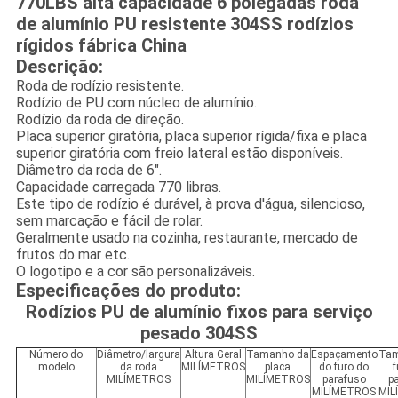
770LBS alta capacidade 6 polegadas roda
de alumínio PU resistente 304SS rodízios
rígidos fábrica China
Descrição:
Roda de rodízio resistente.
Rodízio de PU com núcleo de alumínio.
Rodízio da roda de direção.
Placa superior giratória, placa superior rígida/fixa e placa
superior giratória com freio lateral estão disponíveis.
Diâmetro da roda de 6".
Capacidade carregada 770 libras.
Este tipo de rodízio é durável, à prova d'água, silencioso,
sem marcação e fácil de rolar.
Geralmente usado na cozinha, restaurante, mercado de
frutos do mar etc.
O logotipo e a cor são personalizáveis.
Especificações do produto:
Rodízios PU de alumínio fixos para serviço
pesado 304SS
Número do
Diâmetro/largura
Altura Geral
Tamanho da
Espaçamento
Tam
modelo
da roda
MILÍMETROS
placa
do furo do
f
MILÍMETROS
MILÍMETROS
parafuso
p
MILÍMETROS
MIL