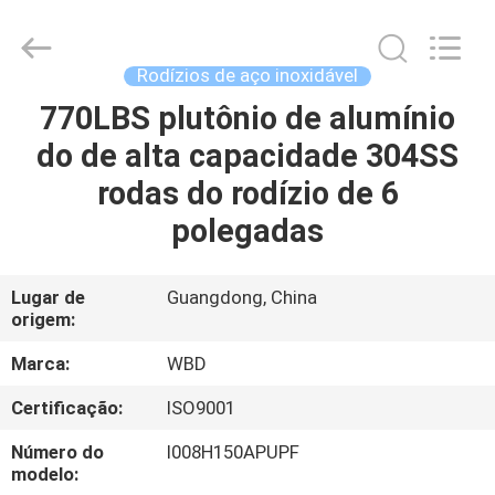
Guangzhou
Ylcaster
Metal
Co.,
Ltd..
Rodízios de aço inoxidável
All
Rights
770LBS plutônio de alumínio
CASA
Reserved.
do de alta capacidade 304SS
PRODUTOS
rodas do rodízio de 6
polegadas
VÍDEOS
Lugar de
Guangdong, China
origem:
SOBRE
NÓS
Marca:
WBD
Certificação:
ISO9001
EXCURSÃO
Número do
I008H150APUPF
DA
modelo: