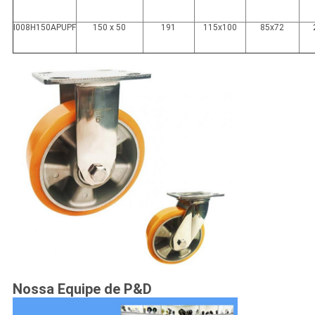
I008H150APUPF
150 x 50
191
115x100
85x72
Nossa Equipe de P&D