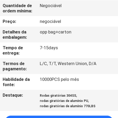
FÁBRICA
Quantidade de
Negociável
ordem mínima:
CONTROLE
Preço:
negociável
DA
Detalhes da
opp bag+carton
QUALIDADE
embalagem:
Tempo de
7-15days
entrega:
CONTACTE-
NOS
Termos de
L/C, T/T, Western Union, D/A
pagamento:
Habilidade da
10000PCS pelo mês
PEÇA
fonte:
UMAS
Destaque:
,
Rodas giratórias 304SS
CITAÇÕES
,
rodas giratórias de alumínio PU
rodas giratórias de alumínio 770LBS
MAPA